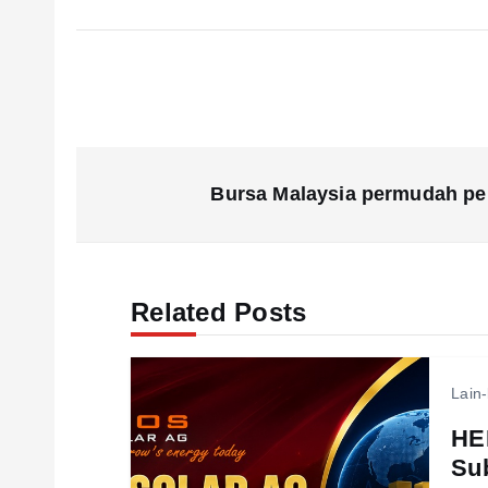
P
Bursa Malaysia permudah pe
o
s
Related Posts
t
Lain-
n
HE
a
Sub