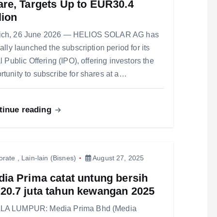
re, Targets Up to EUR30.4
lion
ich, 26 June 2026 — HELIOS SOLAR AG has
ially launched the subscription period for its
al Public Offering (IPO), offering investors the
rtunity to subscribe for shares at a…
tinue reading
orate
,
Lain-lain (Bisnes)
August 27, 2025
ia Prima catat untung bersih
20.7 juta tahun kewangan 2025
LA LUMPUR: Media Prima Bhd (Media