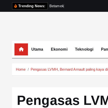
S
Trending News:
B
e
t
a
m
e
k
P
e
r
k
u
k
u
k
i
p
t
o
c
o
Utama
Ekonomi
Teknologi
Pa
n
t
e
Home
Pengasas LVMH, Bernard Arnault paling kaya di
n
t
Pengasas LVM