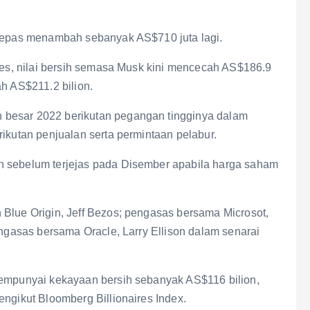
elepas menambah sebanyak AS$710 juta lagi.
ires, nilai bersih semasa Musk kini mencecah AS$186.9
ah AS$211.2 bilion.
 besar 2022 berikutan pegangan tingginya dalam
rikutan penjualan serta permintaan pelabur.
n sebelum terjejas pada Disember apabila harga saham
 Blue Origin, Jeff Bezos; pengasas bersama Microsot,
engasas bersama Oracle, Larry Ellison dalam senarai
mempunyai kekayaan bersih sebanyak AS$116 bilion,
engikut Bloomberg Billionaires Index.