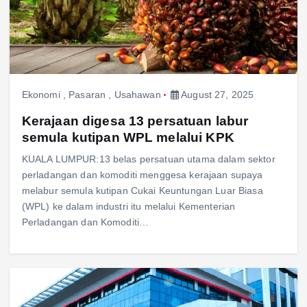
Ekonomi
,
Pasaran
,
Usahawan
August 27, 2025
Kerajaan digesa 13 persatuan labur
semula kutipan WPL melalui KPK
KUALA LUMPUR:13 belas persatuan utama dalam sektor
perladangan dan komoditi menggesa kerajaan supaya
melabur semula kutipan Cukai Keuntungan Luar Biasa
(WPL) ke dalam industri itu melalui Kementerian
Perladangan dan Komoditi…