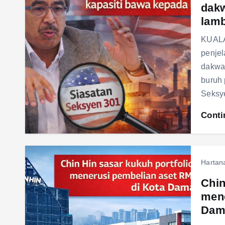
dakw
lam
KUALA
penjel
dakwaa
buruh 
Seksy
Conti
Hartan
Chin
mene
Dam