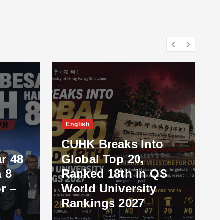
English
CUHK Breaks Into
r 48
Global Top 20,
 8
Ranked 18th in QS
r –
World University
Rankings 2027