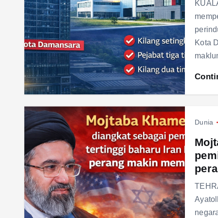
KUALA
mempe
perind
Kota D
makl
Conti
Dunia
Mojt
pemi
per
TEHRA
Ayatol
negara