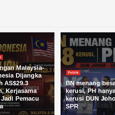
i
ngan Malaysia-
Politik
nesia Dijangka
h AS$29.3
BN menang besa
n, Kerjasama
kerusi, PH hanya
l Jadi Pemacu
kerusi DUN Joho
a
SPR