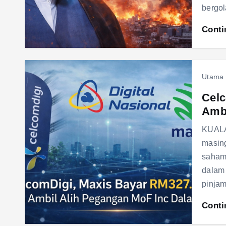
bergol
Conti
Utama
Celc
Ambi
KUALA
masin
saham
dalam 
pinja
Conti