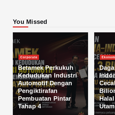
You Missed
Corporate
Ekonom
Betamek Perkukuh
Daga
Kedudukan Industri
Indo
Automotif Dengan
Ceca
Pengiktirafan
Bilio
Pembuatan Pintar
Hala
Tahap 4
Utam