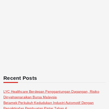
i
n
a
t
i
o
n
Recent Posts
LYC Healthcare Berdepan Penggantungan Dagangan, Risiko
Dinyahsenaraikan Bursa Malaysia
Betamek Perkukuh Kedudukan Industri Automotif Dengan
Pengiktirafan Pembuatan Pintar Tahap 4