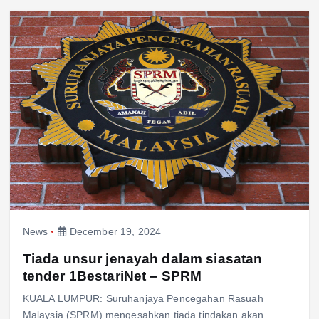
News
December 19, 2024
Tiada unsur jenayah dalam siasatan
tender 1BestariNet – SPRM
KUALA LUMPUR: Suruhanjaya Pencegahan Rasuah
Malaysia (SPRM) mengesahkan tiada tindakan akan