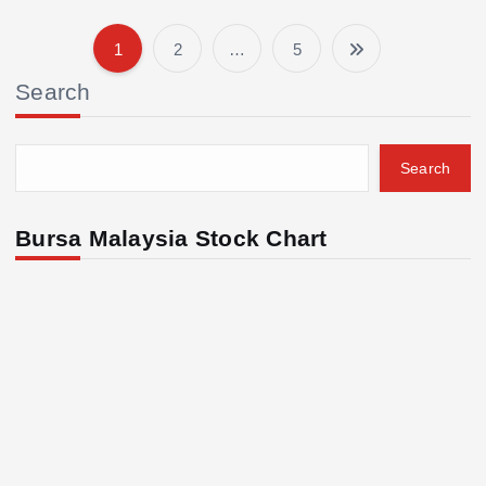
1
2
…
5
P
Search
o
s
Search
t
Bursa Malaysia Stock Chart
s
p
a
g