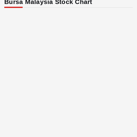
Bursa Malaysia Stock Chart
s
p
a
g
i
n
a
t
i