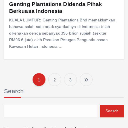
Genting Plantations Didenda Pihak
Berkuasa Indonesia
KUALA LUMPUR: Genting Plantations Bhd memaklumkan
bahawa salah satu anak syarikatnya di Indonesia telah
dikenakan denda sebanyak 396 bilion rupiah (sekitar
RM96.6 juta) oleh Pasukan Petugas Penguatkuasaan
Kawasan Hutan Indonesia,…
1
2
3
P
Search
o
s
Search
t