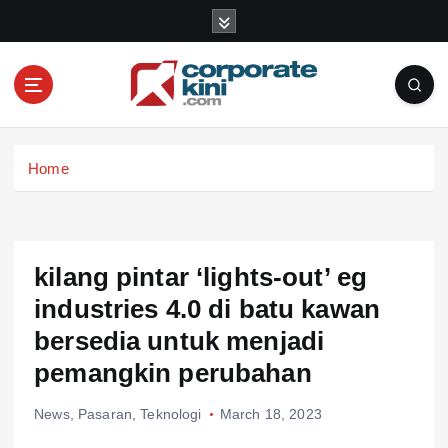
S
k
i
p
t
o
Corporate kini
c
Home
o
n
t
e
n
kilang pintar ‘lights-out’ eg
t
industries 4.0 di batu kawan
bersedia untuk menjadi
pemangkin perubahan
News
,
Pasaran
,
Teknologi
March 18, 2023