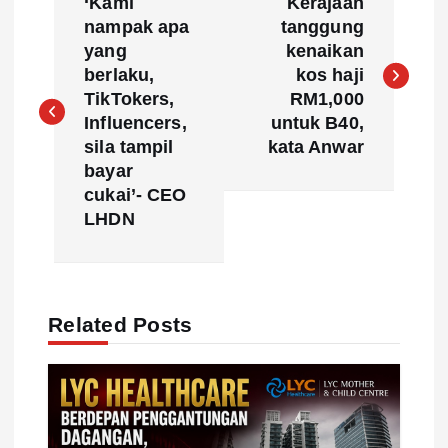
‘Kami
Kerajaan
o
nampak apa
tanggung
yang
kenaikan
s
berlaku,
kos haji
TikTokers,
RM1,000
t
Influencers,
untuk B40,
sila tampil
kata Anwar
n
bayar
cukai’- CEO
a
LHDN
v
i
Related Posts
g
a