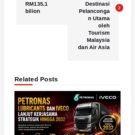
t
RM135.1
Destinasi
bilion
Pelanconga
n
n Utama
oleh
a
Tourism
Malaysia
v
dan Air Asia
i
g
Related Posts
a
t
i