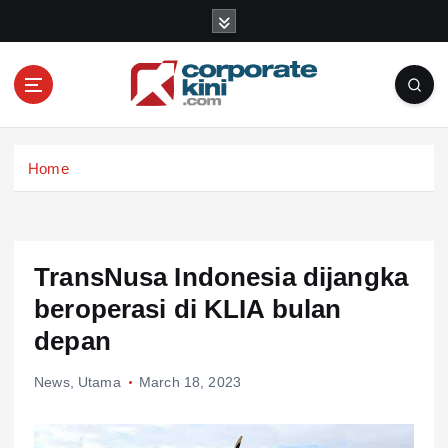
S
k
i
p
t
o
Corporate kini
c
Home
o
n
t
e
n
TransNusa Indonesia dijangka
t
beroperasi di KLIA bulan
depan
News
,
Utama
March 18, 2023