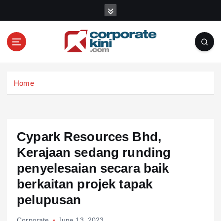
S
k
i
p
t
o
Corporate kini
c
Home
o
n
t
e
n
Cypark Resources Bhd,
t
Kerajaan sedang runding
penyelesaian secara baik
berkaitan projek tapak
pelupusan
Corporate
June 13, 2023