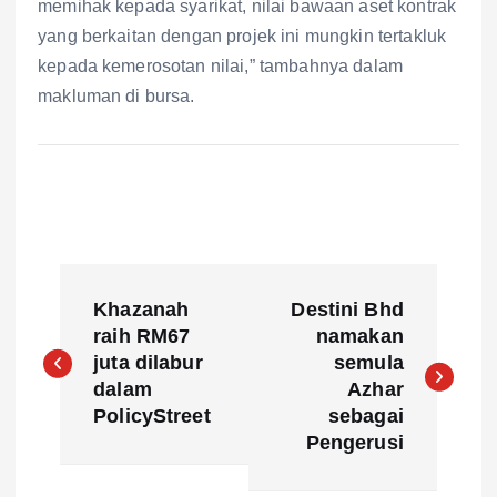
memihak kepada syarikat, nilai bawaan aset kontrak
yang berkaitan dengan projek ini mungkin tertakluk
kepada kemerosotan nilai,” tambahnya dalam
makluman di bursa.
P
Khazanah
Destini Bhd
o
raih RM67
namakan
juta dilabur
semula
s
dalam
Azhar
PolicyStreet
sebagai
t
Pengerusi