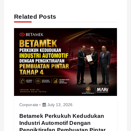
n
a
Related Posts
v
i
g
a
t
i
Corporate
July 13, 2026
o
Betamek Perkukuh Kedudukan
Industri Automotif Dengan
Pengiktirafan Pembuatan Pintar