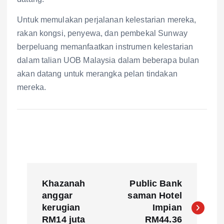
Untuk memulakan perjalanan kelestarian mereka,
rakan kongsi, penyewa, dan pembekal Sunway
berpeluang memanfaatkan instrumen kelestarian
dalam talian UOB Malaysia dalam beberapa bulan
akan datang untuk merangka pelan tindakan
mereka.
P
Khazanah
Public Bank
o
anggar
saman Hotel
kerugian
Impian
s
RM14 juta
RM44.36