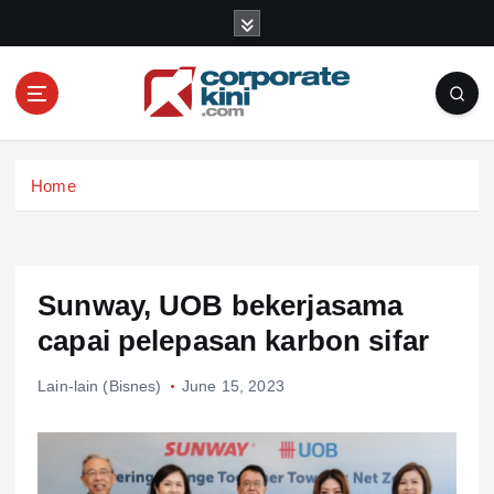
S
k
i
p
t
o
Corporate kini
c
Home
o
n
t
e
n
Sunway, UOB bekerjasama
t
capai pelepasan karbon sifar
Lain-lain (Bisnes)
June 15, 2023