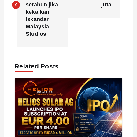
setahun jika
juta
t
kekalkan
Iskandar
n
Malaysia
Studios
a
v
Related Posts
i
g
a
t
i