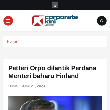
S
k
i
p
t
o
Corporate kini
c
Home
o
n
t
e
n
Petteri Orpo dilantik Perdana
t
Menteri baharu Finland
Dunia
June 21, 2023