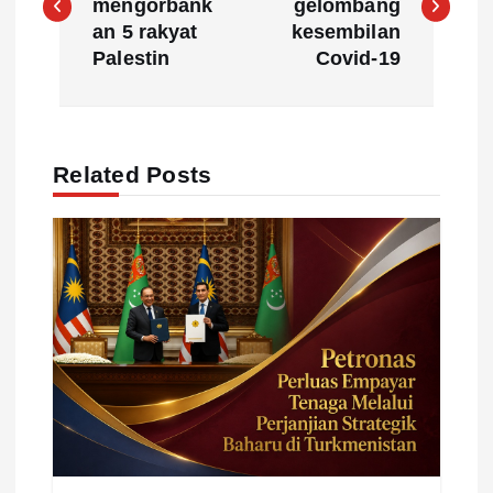
mengorbank
gelombang
s
an 5 rakyat
kesembilan
Palestin
Covid-19
t
n
Related Posts
a
v
i
g
a
t