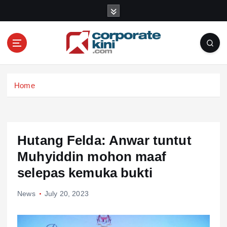
S
k
i
p
t
o
Corporate kini
c
Home
o
n
t
e
n
Hutang Felda: Anwar tuntut
t
Muhyiddin mohon maaf
selepas kemuka bukti
News
July 20, 2023