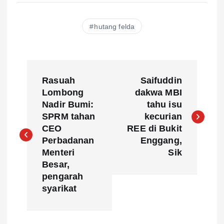
hutang felda
P
Rasuah
Saifuddin
o
Lombong
dakwa MBI
Nadir Bumi:
tahu isu
s
SPRM tahan
kecurian
CEO
REE di Bukit
t
Perbadanan
Enggang,
Menteri
Sik
n
Besar,
pengarah
a
syarikat
v