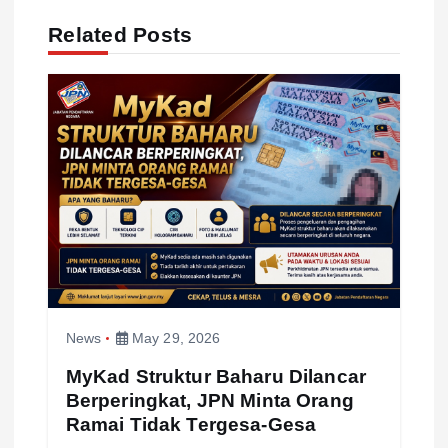
i
Related Posts
g
a
t
i
o
n
News
May 29, 2026
MyKad Struktur Baharu Dilancar
Berperingkat, JPN Minta Orang
Ramai Tidak Tergesa-Gesa