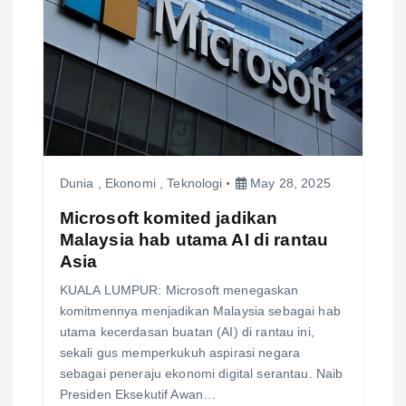
i
g
a
t
i
Dunia
,
Ekonomi
,
Teknologi
May 28, 2025
Microsoft komited jadikan
o
Malaysia hab utama AI di rantau
Asia
n
KUALA LUMPUR: Microsoft menegaskan
komitmennya menjadikan Malaysia sebagai hab
utama kecerdasan buatan (AI) di rantau ini,
sekali gus memperkukuh aspirasi negara
sebagai peneraju ekonomi digital serantau. Naib
Presiden Eksekutif Awan…