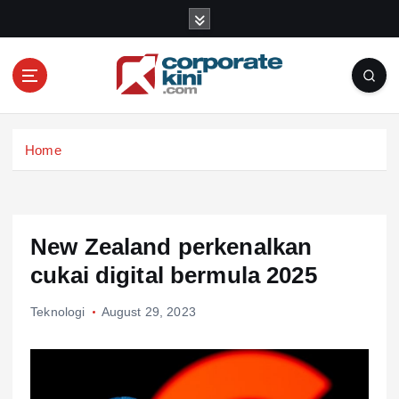
S
k
i
p
t
o
Corporate kini
c
Home
o
n
t
e
n
New Zealand perkenalkan
t
cukai digital bermula 2025
Teknologi
August 29, 2023