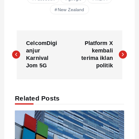
New Zealand
P
CelcomDigi
Platform X
o
anjur
kembali
Karnival
terima iklan
s
Jom 5G
politik
t
n
Related Posts
a
v