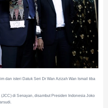
m dan isteri Datuk Seri Dr Wan Azizah Wan Ismail tiba
 (JCC) di Senayan, disambut Presiden Indonesia Joko
arsudi.