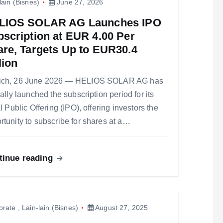
lain (Bisnes)
June 27, 2026
LIOS SOLAR AG Launches IPO
scription at EUR 4.00 Per
re, Targets Up to EUR30.4
lion
ich, 26 June 2026 — HELIOS SOLAR AG has
ially launched the subscription period for its
al Public Offering (IPO), offering investors the
rtunity to subscribe for shares at a…
tinue reading
orate
,
Lain-lain (Bisnes)
August 27, 2025