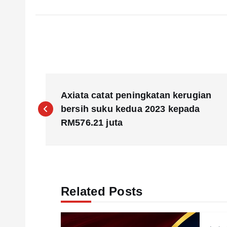
P
Axiata catat peningkatan kerugian
o
bersih suku kedua 2023 kepada
RM576.21 juta
s
t
Related Posts
n