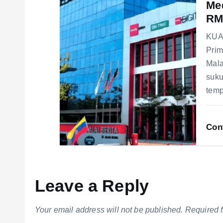
n
Med
RM
KUA
Prim
Mala
suku
temp
Con
Leave a Reply
Your email address will not be published.
Required 