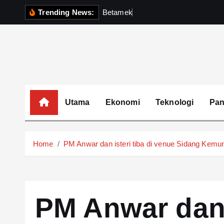
S
Trending News:
B
e
t
a
m
e
k
P
e
r
k
u
k
u
h
k
i
p
t
o
c
o
Utama
Ekonomi
Teknologi
Pa
n
t
e
Home
PM Anwar dan isteri tiba di venue Sidang Kem
n
t
PM Anwar dan i