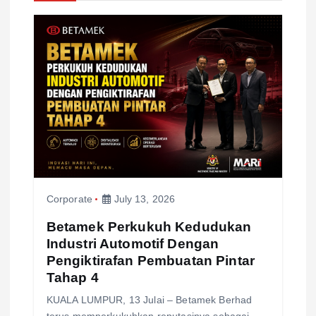
i
g
a
t
i
o
Corporate
July 13, 2026
n
Betamek Perkukuh Kedudukan
Industri Automotif Dengan
Pengiktirafan Pembuatan Pintar
Tahap 4
KUALA LUMPUR, 13 Julai – Betamek Berhad
terus memperkukuhkan reputasinya sebagai