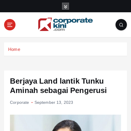
S
k
i
p
t
o
Corporate kini
c
Home
o
n
t
e
n
Berjaya Land lantik Tunku
t
Aminah sebagai Pengerusi
Corporate
September 13, 2023