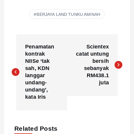
BERJAYA LAND TUNKU AMINAH
P
Penamatan
Scientex
o
kontrak
catat untung
NIISe ‘tak
bersih
s
sah, KDN
sebanyak
langgar
RM438.1
t
undang-
juta
undang’,
n
kata Iris
a
v
Related Posts