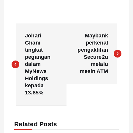
P
Johari
Maybank
o
Ghani
perkenal
tingkat
pengaktifan
s
pegangan
Secure2u
dalam
melalu
t
MyNews
mesin ATM
Holdings
n
kepada
13.85%
a
v
Related Posts
i