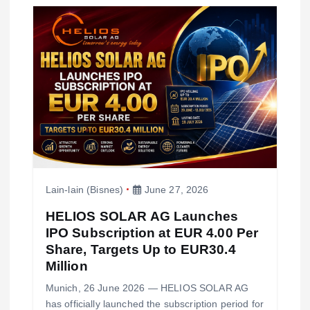
g
a
t
i
o
Lain-lain (Bisnes)
June 27, 2026
n
HELIOS SOLAR AG Launches
IPO Subscription at EUR 4.00 Per
Share, Targets Up to EUR30.4
Million
Munich, 26 June 2026 — HELIOS SOLAR AG
has officially launched the subscription period for