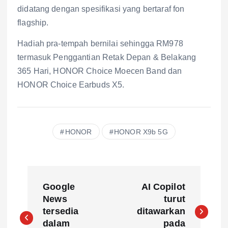
didatang dengan spesifikasi yang bertaraf fon
flagship.
Hadiah pra-tempah bernilai sehingga RM978
termasuk Penggantian Retak Depan & Belakang
365 Hari, HONOR Choice Moecen Band dan
HONOR Choice Earbuds X5.
HONOR
HONOR X9b 5G
P
Google
AI Copilot
o
News
turut
tersedia
ditawarkan
s
dalam
pada