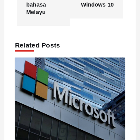
bahasa
Windows 10
t
Melayu
n
a
Related Posts
v
i
g
a
t
i