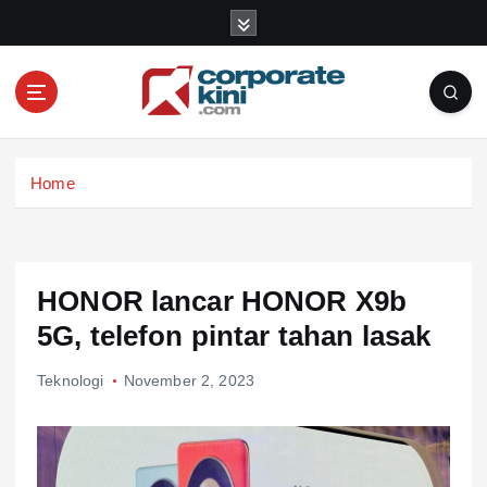
S
k
i
p
t
o
Corporate kini
c
Home
o
n
t
e
n
HONOR lancar HONOR X9b
t
5G, telefon pintar tahan lasak
Teknologi
November 2, 2023