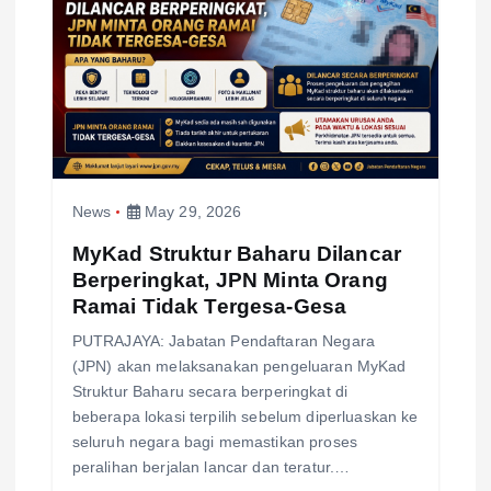
g
a
t
i
News
May 29, 2026
o
MyKad Struktur Baharu Dilancar
n
Berperingkat, JPN Minta Orang
Ramai Tidak Tergesa-Gesa
PUTRAJAYA: Jabatan Pendaftaran Negara
(JPN) akan melaksanakan pengeluaran MyKad
Struktur Baharu secara berperingkat di
beberapa lokasi terpilih sebelum diperluaskan ke
seluruh negara bagi memastikan proses
peralihan berjalan lancar dan teratur.…