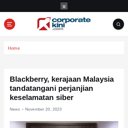
S
k
i
p
t
o
Corporate kini
c
Home
o
n
t
e
n
Blackberry, kerajaan Malaysia
t
tandatangani perjanjian
keselamatan siber
News
November 20, 2023