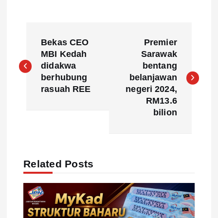
P
Bekas CEO
Premier
o
MBI Kedah
Sarawak
didakwa
bentang
s
berhubung
belanjawan
rasuah REE
negeri 2024,
t
RM13.6
bilion
n
a
Related Posts
v
i