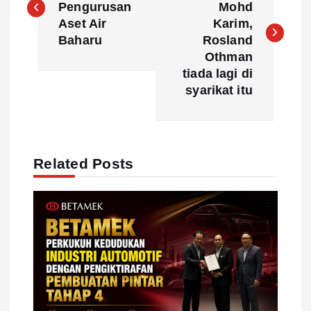
Pengurusan
Mohd
s
Aset Air
Karim,
Baharu
Rosland
t
Othman
tiada lagi di
n
syarikat itu
a
v
Related Posts
i
g
a
t