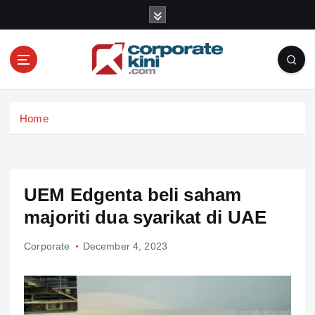
S
k
i
p
t
o
Corporate kini
c
Home
o
n
t
e
n
UEM Edgenta beli saham
t
majoriti dua syarikat di UAE
Corporate
December 4, 2023