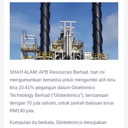
SHAH ALAM: APB Resources Berhad, hari ini
mengumumkan bersedia untuk mengambil alih kira-
kira 10.41% pegangan dalam Gloetronics
Technology Berhad (“Globetronics”), bersamaan
dengan 70 juta saham, untuk jumlah balasan tunai
RM140 juta.
Kumpulan itu berkata, Globetronics merupakan