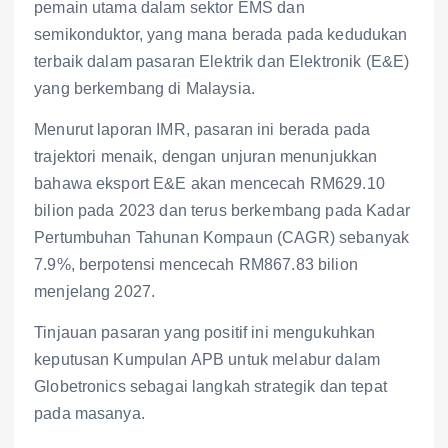
pemain utama dalam sektor EMS dan
semikonduktor, yang mana berada pada kedudukan
terbaik dalam pasaran Elektrik dan Elektronik (E&E)
yang berkembang di Malaysia.
Menurut laporan IMR, pasaran ini berada pada
trajektori menaik, dengan unjuran menunjukkan
bahawa eksport E&E akan mencecah RM629.10
bilion pada 2023 dan terus berkembang pada Kadar
Pertumbuhan Tahunan Kompaun (CAGR) sebanyak
7.9%, berpotensi mencecah RM867.83 bilion
menjelang 2027.
Tinjauan pasaran yang positif ini mengukuhkan
keputusan Kumpulan APB untuk melabur dalam
Globetronics sebagai langkah strategik dan tepat
pada masanya.