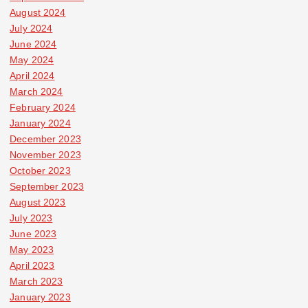
August 2024
July 2024
June 2024
May 2024
April 2024
March 2024
February 2024
January 2024
December 2023
November 2023
October 2023
September 2023
August 2023
July 2023
June 2023
May 2023
April 2023
March 2023
January 2023