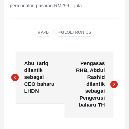
permodalan pasaran RM299.1 juta.
APB
GLOETRONICS
P
Abu Tariq
Pengasas
o
dilantik
RHB, Abdul
sebagai
Rashid
s
CEO baharu
dilantik
LHDN
sebagai
t
Pengerusi
baharu TH
n
a