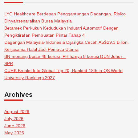
LYC Healthcare Berdepan Penggantungan Dagangan, Risiko
Dinyahsenaraikan Bursa Malaysia
Betamek Perkukuh Kedudukan Industri Automotif Dengan
Pengiktirafan Pembuatan Pintar Tahap 4
Dagangan Malaysia-Indonesia Dijangka Cecah AS$29.3 Bilion,
Kerjasama Halal Jadi Pemacu Utama
BN menang besar 48 kerusi, PH hanya 8 kerusi DUN Johor –
SPR
CUHK Breaks Into Global Top 20, Ranked 18th in QS World
University Rankings 2027
Archives
August 2026
July 2026
June 2026
May 2026