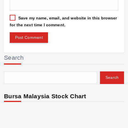
Save my name, email, and website in this browser
for the next time I comment.
Search
Search
Bursa Malaysia Stock Chart