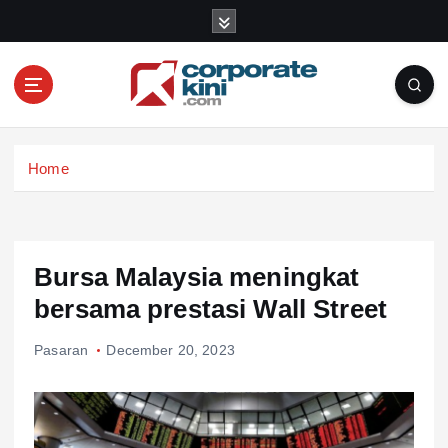
S
k
i
p
t
o
Corporate kini
c
Home
o
n
t
e
n
Bursa Malaysia meningkat
t
bersama prestasi Wall Street
Pasaran
December 20, 2023