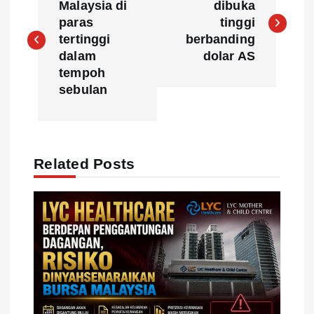
o
Malaysia di
dibuka
paras
tinggi
s
tertinggi
berbanding
dalam
dolar AS
t
tempoh
sebulan
n
a
Related Posts
v
i
g
a