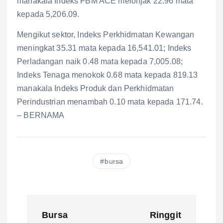
manakala Indeks FBM ACE melonjak 22.96 mata
kepada 5,206.09.
Mengikut sektor, Indeks Perkhidmatan Kewangan
meningkat 35.31 mata kepada 16,541.01; Indeks
Perladangan naik 0.48 mata kepada 7,005.08;
Indeks Tenaga menokok 0.68 mata kepada 819.13
manakala Indeks Produk dan Perkhidmatan
Perindustrian menambah 0.10 mata kepada 171.74.
– BERNAMA
bursa
P
Bursa
Ringgit