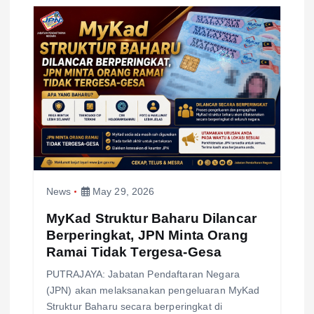
t
i
o
n
News
May 29, 2026
MyKad Struktur Baharu Dilancar
Berperingkat, JPN Minta Orang
Ramai Tidak Tergesa-Gesa
PUTRAJAYA: Jabatan Pendaftaran Negara
(JPN) akan melaksanakan pengeluaran MyKad
Struktur Baharu secara berperingkat di