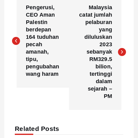
P
Pengerusi,
Malaysia
o
CEO Aman
catat jumlah
Palestin
pelaburan
s
berdepan
yang
164 tuduhan
diluluskan
t
pecah
2023
amanah,
sebanyak
n
tipu,
RM329.5
pengubahan
bilion,
a
wang haram
tertinggi
dalam
v
sejarah –
PM
i
g
Related Posts
a