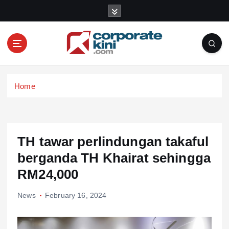
S
k
i
p
t
o
Corporate kini
c
Home
o
n
t
e
n
TH tawar perlindungan takaful
t
berganda TH Khairat sehingga
RM24,000
News
February 16, 2024