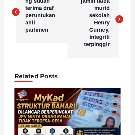
o
ng sudah
jamin tiada
terima draf
murid
s
peruntukan
sekolah
ahli
Henry
t
parlimen
Gurney,
integriti
n
terpinggir
a
v
Related Posts
i
g
a