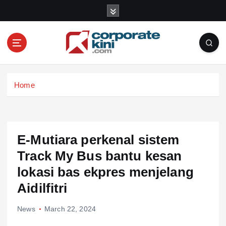
S
k
i
p
t
o
Corporate kini
c
Home
o
n
t
e
n
E-Mutiara perkenal sistem
t
Track My Bus bantu kesan
lokasi bas ekpres menjelang
Aidilfitri
News
March 22, 2024