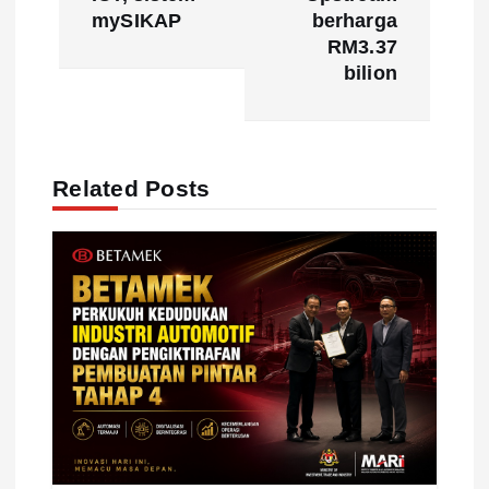
n
mySIKAP
berharga
a
RM3.37
bilion
v
i
Related Posts
g
a
t
i
o
n