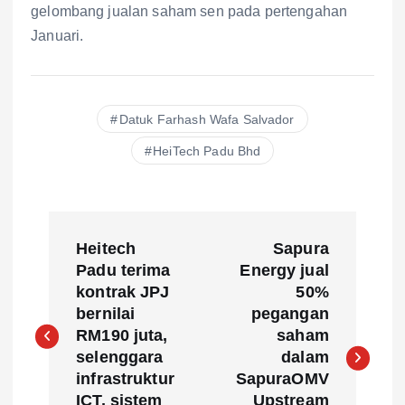
gelombang jualan saham sen pada pertengahan
Januari.
Datuk Farhash Wafa Salvador
HeiTech Padu Bhd
P
Heitech
Sapura
o
Padu terima
Energy jual
kontrak JPJ
50%
s
bernilai
pegangan
RM190 juta,
saham
t
selenggara
dalam
infrastruktur
SapuraOMV
ICT, sistem
Upstream