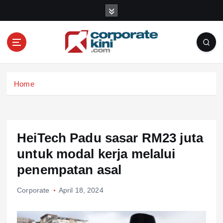
S
k
i
p
t
o
Corporate kini
c
Home
o
n
t
e
n
HeiTech Padu sasar RM23 juta
t
untuk modal kerja melalui
penempatan asal
Corporate
April 18, 2024