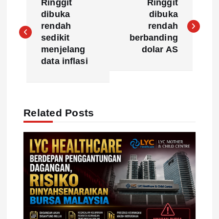
Ringgit
Ringgit
o
dibuka
dibuka
rendah
rendah
s
sedikit
berbanding
menjelang
dolar AS
t
data inflasi
n
a
Related Posts
v
i
g
a