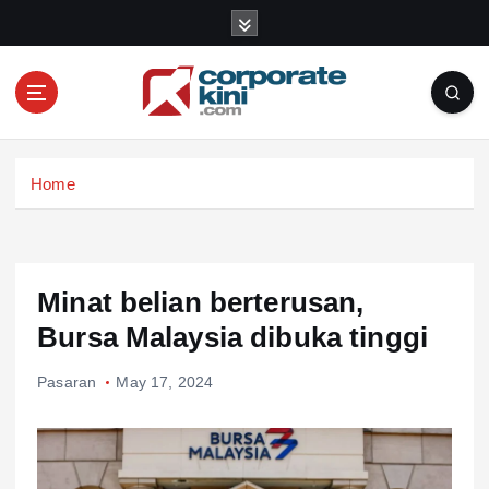
S
k
i
p
t
o
Corporate kini
c
Home
o
n
t
e
n
Minat belian berterusan,
t
Bursa Malaysia dibuka tinggi
Pasaran
May 17, 2024