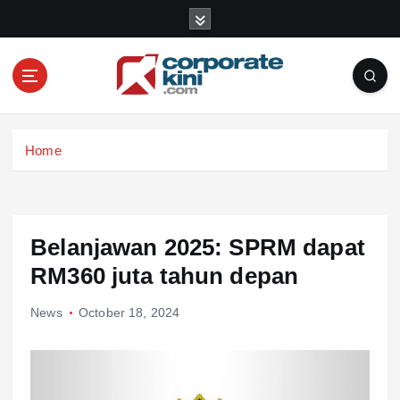
S
k
i
p
t
o
Corporate kini
c
Home
o
n
t
e
n
Belanjawan 2025: SPRM dapat
t
RM360 juta tahun depan
News
October 18, 2024