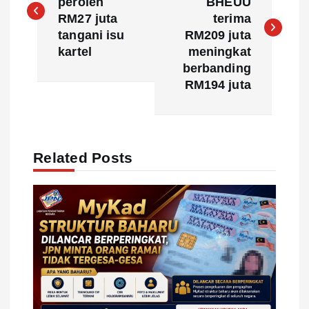
peroleh
BHEUU
s
RM27 juta
terima
tangani isu
RM209 juta
t
kartel
meningkat
berbanding
n
RM194 juta
a
v
Related Posts
i
g
a
t