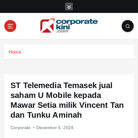
S
k
i
p
t
o
Corporate kini
c
Home
o
n
t
e
n
ST Telemedia Temasek jual
t
saham U Mobile kepada
Mawar Setia milik Vincent Tan
dan Tunku Aminah
Corporate
December 6, 2024