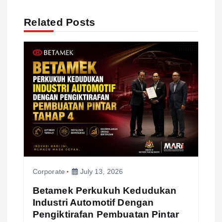
i
Related Posts
g
a
t
i
o
n
Corporate
July 13, 2026
Betamek Perkukuh Kedudukan
Industri Automotif Dengan
Pengiktirafan Pembuatan Pintar