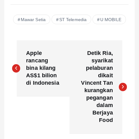
Mawar Setia
ST Telemedia
U MOBILE
P
Apple
Detik Ria,
o
rancang
syarikat
bina kilang
pelaburan
s
AS$1 bilion
dikait
di Indonesia
Vincent Tan
t
kurangkan
pegangan
n
dalam
Berjaya
a
Food
v