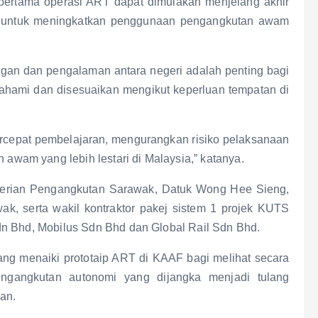
pertama operasi ART dapat dimulakan menjelang akhir
i untuk meningkatkan penggunaan pengangkutan awam
gan dan pengalaman antara negeri adalah penting bagi
fahami dan disesuaikan mengikut keperluan tempatan di
ercepat pembelajaran, mengurangkan risiko pelaksanaan
am yang lebih lestari di Malaysia,” katanya.
enterian Pengangkutan Sarawak, Datuk Wong Hee Sieng,
k, serta wakil kontraktor pakej sistem 1 projek KUTS
dn Bhd, Mobilus Sdn Bhd dan Global Rail Sdn Bhd.
ng menaiki prototaip ART di KAAF bagi melihat secara
engangkutan autonomi yang dijangka menjadi tulang
an.