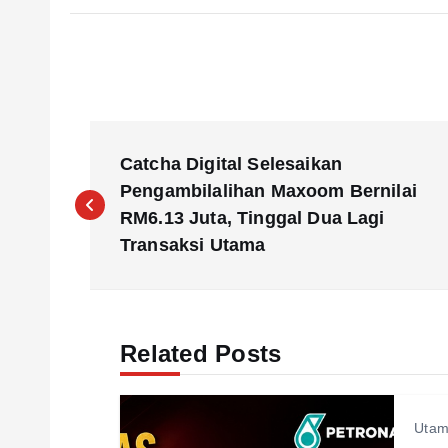
P
Catcha Digital Selesaikan
o
Pengambilalihan Maxoom Bernilai
RM6.13 Juta, Tinggal Dua Lagi
s
Transaksi Utama
t
Related Posts
n
a
Uta