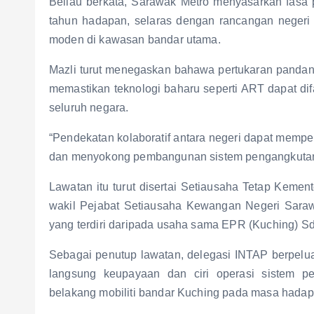
Beliau berkata, Sarawak Metro menyasarkan fasa 
tahun hadapan, selaras dengan rancangan neger
moden di kawasan bandar utama.
Mazli turut menegaskan bahawa pertukaran pandan
memastikan teknologi baharu seperti ART dapat di
seluruh negara.
“Pendekatan kolaboratif antara negeri dapat memp
dan menyokong pembangunan sistem pengangkutan aw
Lawatan itu turut disertai Setiausaha Tetap Kem
wakil Pejabat Setiausaha Kewangan Negeri Sarawa
yang terdiri daripada usaha sama EPR (Kuching) S
Sebagai penutup lawatan, delegasi INTAP berpelua
langsung keupayaan dan ciri operasi sistem p
belakang mobiliti bandar Kuching pada masa hadap