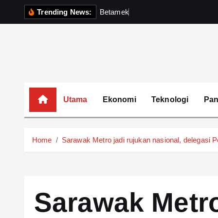
S
Trending News:
B
e
t
a
m
e
k
P
e
r
k
u
k
u
h
k
i
p
t
o
c
o
Utama
Ekonomi
Teknologi
Pa
n
t
e
Home
Sarawak Metro jadi rujukan nasional, delegasi
n
t
Sarawak Metro