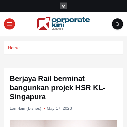
S
k
i
p
t
o
Corporate kini
c
Home
o
n
t
e
n
Berjaya Rail berminat
t
bangunkan projek HSR KL-
Singapura
Lain-lain (Bisnes)
May 17, 2023