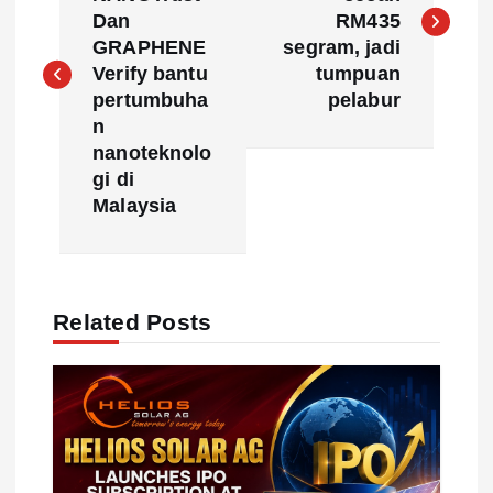
s
Dan
RM435
GRAPHENE
segram, jadi
t
Verify bantu
tumpuan
pertumbuha
pelabur
n
n
nanoteknolo
a
gi di
Malaysia
v
i
Related Posts
g
a
t