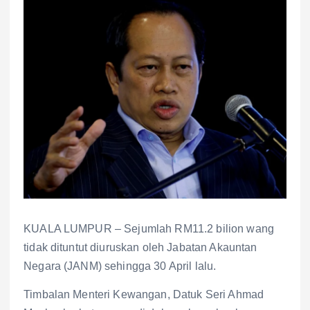
KUALA LUMPUR – Sejumlah RM11.2 bilion wang
tidak dituntut diuruskan oleh Jabatan Akauntan
Negara (JANM) sehingga 30 April lalu.
Timbalan Menteri Kewangan, Datuk Seri Ahmad