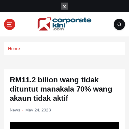
S
k
i
p
t
o
Corporate kini
c
Home
o
n
t
e
n
RM11.2 bilion wang tidak
t
dituntut manakala 70% wang
akaun tidak aktif
News
May 24, 2023