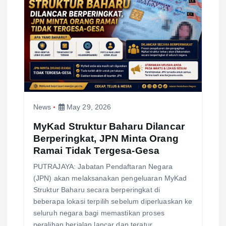
a
t
i
o
News
May 29, 2026
n
MyKad Struktur Baharu Dilancar
Berperingkat, JPN Minta Orang
Ramai Tidak Tergesa-Gesa
PUTRAJAYA: Jabatan Pendaftaran Negara
(JPN) akan melaksanakan pengeluaran MyKad
Struktur Baharu secara berperingkat di
beberapa lokasi terpilih sebelum diperluaskan ke
seluruh negara bagi memastikan proses
peralihan berjalan lancar dan teratur.…