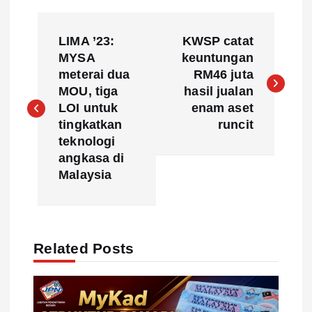
P
LIMA ’23:
KWSP catat
o
MYSA
keuntungan
meterai dua
RM46 juta
s
MOU, tiga
hasil jualan
LOI untuk
enam aset
t
tingkatkan
runcit
teknologi
n
angkasa di
Malaysia
a
v
Related Posts
i
g