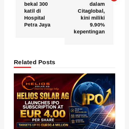
bekal 300
dalam
n
katil di
Citaglobal,
Hospital
kini miliki
a
Petra Jaya
9.90%
kepentingan
v
i
Related Posts
g
a
t
i
o