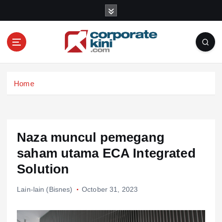
S
k
i
p
t
o
Corporate kini
c
Home
o
n
t
e
n
Naza muncul pemegang
t
saham utama ECA Integrated
Solution
Lain-lain (Bisnes)
October 31, 2023