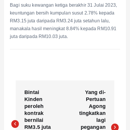
Bagi suku kewangan ketiga berakhir 31 Julai 2023,
keuntungan bersih kumpulan susut 2.78% kepada
RM3.15 juta daripada RM3.24 juta setahun lalu,
manakala hasil meningkat 8.84% kepada RM10.91
juta daripada RM10.03 juta.
P
Bintai
Yang di-
o
Kinden
Pertuan
peroleh
Agong
s
kontrak
tingkatkan
bernilai
lagi
t
RM3.5 juta
pegangan