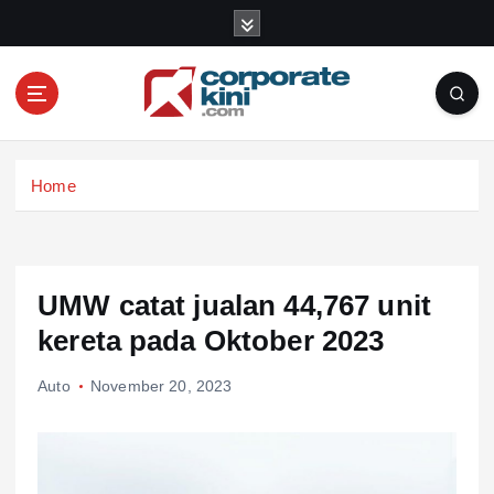
S
k
i
p
t
o
Corporate kini
c
Home
o
n
t
e
n
UMW catat jualan 44,767 unit
t
kereta pada Oktober 2023
Auto
November 20, 2023