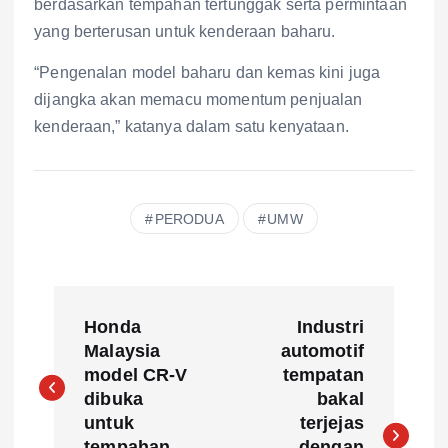
berdasarkan tempahan tertunggak serta permintaan
yang berterusan untuk kenderaan baharu.
“Pengenalan model baharu dan kemas kini juga
dijangka akan memacu momentum penjualan
kenderaan,” katanya dalam satu kenyataan.
PERODUA
UMW
P
Honda
Industri
o
Malaysia
automotif
model CR-V
tempatan
s
dibuka
bakal
untuk
terjejas
tempahan
dengan