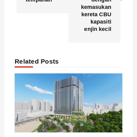
t
kemasukan
n
kereta CBU
kapasiti
a
enjin kecil
v
i
Related Posts
g
a
t
i