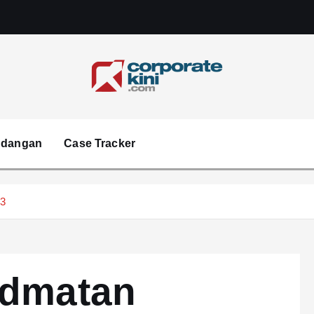
Corporate kini
ndangan
Case Tracker
23
idmatan