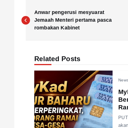
P
Anwar pengerusi mesyuarat
o
Jemaah Menteri pertama pasca
rombakan Kabinet
s
t
Related Posts
n
New
a
My
Ber
v
Ra
i
PUTR
akan