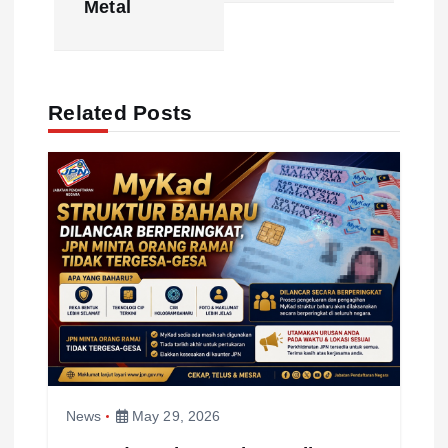
Metal
n
a
Related Posts
v
i
g
a
t
i
News
May 29, 2026
o