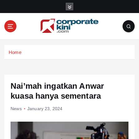
S
k
i
p
t
o
Corporate kini
c
Home
o
n
t
e
n
Nai’mah ingatkan Anwar
t
kuasa hanya sementara
News
January 23, 2024