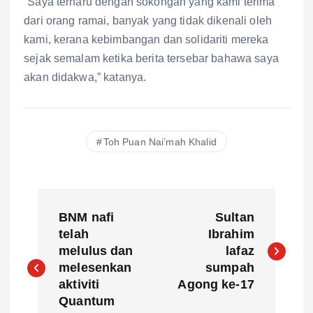
“Saya terharu dengan sokongan yang kami terima
dari orang ramai, banyak yang tidak dikenali oleh
kami, kerana kebimbangan dan solidariti mereka
sejak semalam ketika berita tersebar bahawa saya
akan didakwa,” katanya.
Toh Puan Nai’mah Khalid
P
BNM nafi
Sultan
o
telah
Ibrahim
melulus dan
lafaz
s
melesenkan
sumpah
aktiviti
Agong ke-17
t
Quantum