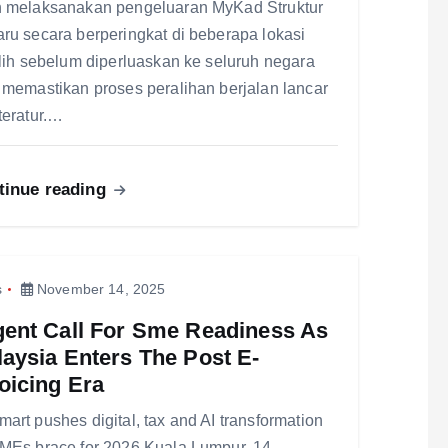
 melaksanakan pengeluaran MyKad Struktur
ru secara berperingkat di beberapa lokasi
ilih sebelum diperluaskan ke seluruh negara
 memastikan proses peralihan berjalan lancar
teratur.…
tinue reading
s
November 14, 2025
gent Call For Sme Readiness As
aysia Enters The Post E-
oicing Era
art pushes digital, tax and AI transformation
MEs brace for 2026 Kuala Lumpur, 14