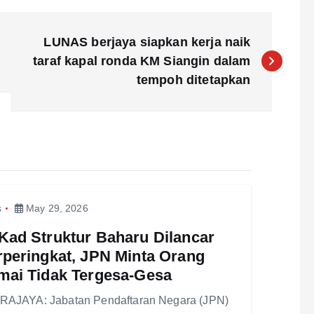
LUNAS berjaya siapkan kerja naik
taraf kapal ronda KM Siangin dalam
tempoh ditetapkan
s
May 29, 2026
Kad Struktur Baharu Dilancar
peringkat, JPN Minta Orang
mai Tidak Tergesa-Gesa
AJAYA: Jabatan Pendaftaran Negara (JPN)