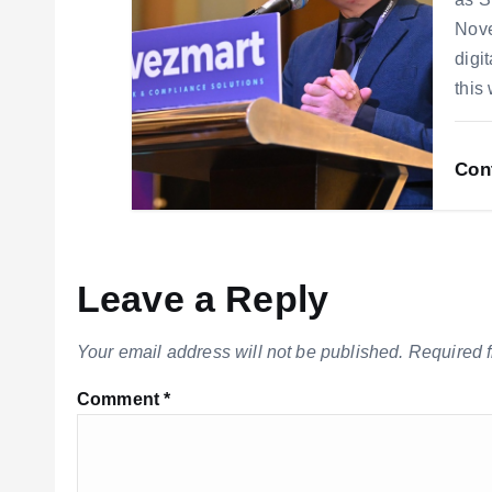
Nove
digi
this
Con
Leave a Reply
Your email address will not be published.
Required 
Comment
*