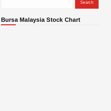
Search
Bursa Malaysia Stock Chart