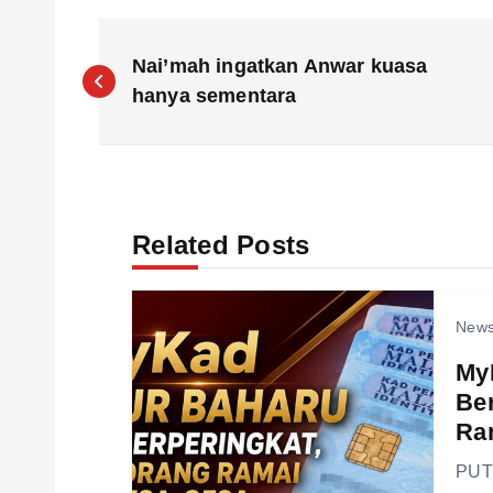
P
Nai’mah ingatkan Anwar kuasa
o
hanya sementara
s
t
Related Posts
n
New
a
My
Ber
v
Ra
i
PUTR