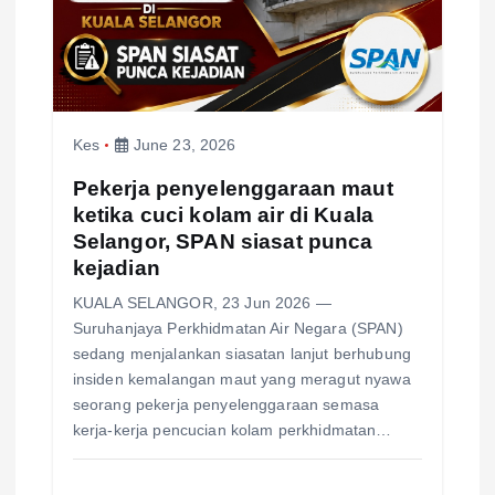
t
i
o
Kes
June 23, 2026
n
Pekerja penyelenggaraan maut
ketika cuci kolam air di Kuala
Selangor, SPAN siasat punca
kejadian
KUALA SELANGOR, 23 Jun 2026 —
Suruhanjaya Perkhidmatan Air Negara (SPAN)
sedang menjalankan siasatan lanjut berhubung
insiden kemalangan maut yang meragut nyawa
seorang pekerja penyelenggaraan semasa
kerja-kerja pencucian kolam perkhidmatan…