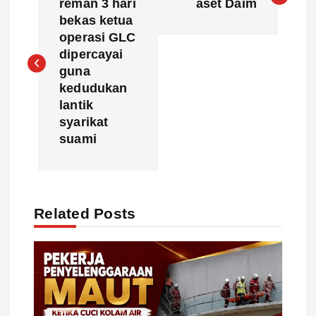
o
reman 3 hari
aset Daim
bekas ketua
s
operasi GLC
dipercayai
t
guna
kedudukan
n
lantik
syarikat
a
suami
v
i
Related Posts
g
a