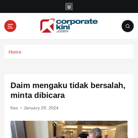
S
k
i
p
t
o
Corporate kini
c
Home
o
n
t
e
n
Daim mengaku tidak bersalah,
t
minta dibicara
Kes
January 29, 2024