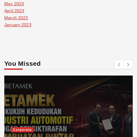
May 2023
April 2023
March 2023
January 2023
You Missed
Corporate