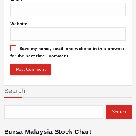
Website
Save my name, email, and website in this browser
for the next time I comment.
Search
Search
Bursa Malaysia Stock Chart