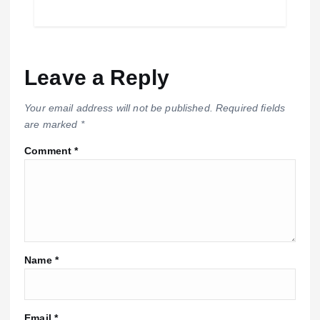
Leave a Reply
Your email address will not be published.
Required fields
are marked
*
Comment
*
Name
*
Email
*