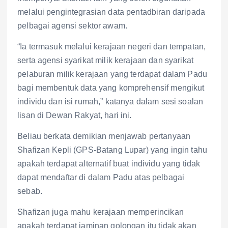
melalui pengintegrasian data pentadbiran daripada
pelbagai agensi sektor awam.
“Ia termasuk melalui kerajaan negeri dan tempatan,
serta agensi syarikat milik kerajaan dan syarikat
pelaburan milik kerajaan yang terdapat dalam Padu
bagi membentuk data yang komprehensif mengikut
individu dan isi rumah,” katanya dalam sesi soalan
lisan di Dewan Rakyat, hari ini.
Beliau berkata demikian menjawab pertanyaan
Shafizan Kepli (GPS-Batang Lupar) yang ingin tahu
apakah terdapat alternatif buat individu yang tidak
dapat mendaftar di dalam Padu atas pelbagai
sebab.
Shafizan juga mahu kerajaan memperincikan
apakah terdapat jaminan golongan itu tidak akan