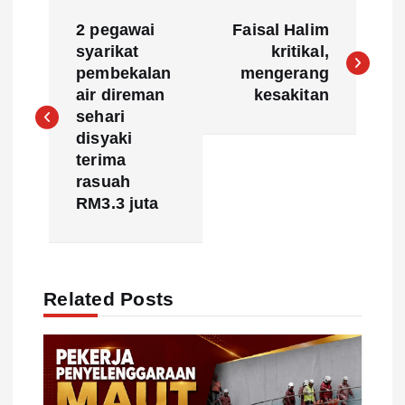
P
2 pegawai
Faisal Halim
o
syarikat
kritikal,
pembekalan
mengerang
s
air direman
kesakitan
sehari
t
disyaki
terima
n
rasuah
RM3.3 juta
a
v
Related Posts
i
g