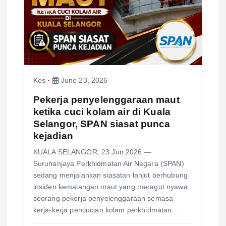
a
t
i
o
Kes
June 23, 2026
n
Pekerja penyelenggaraan maut
ketika cuci kolam air di Kuala
Selangor, SPAN siasat punca
kejadian
KUALA SELANGOR, 23 Jun 2026 —
Suruhanjaya Perkhidmatan Air Negara (SPAN)
sedang menjalankan siasatan lanjut berhubung
insiden kemalangan maut yang meragut nyawa
seorang pekerja penyelenggaraan semasa
kerja-kerja pencucian kolam perkhidmatan…