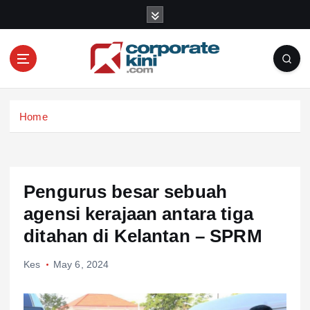
S
k
i
p
t
o
Corporate kini
c
Home
o
n
t
e
n
Pengurus besar sebuah
t
agensi kerajaan antara tiga
ditahan di Kelantan – SPRM
Kes
May 6, 2024