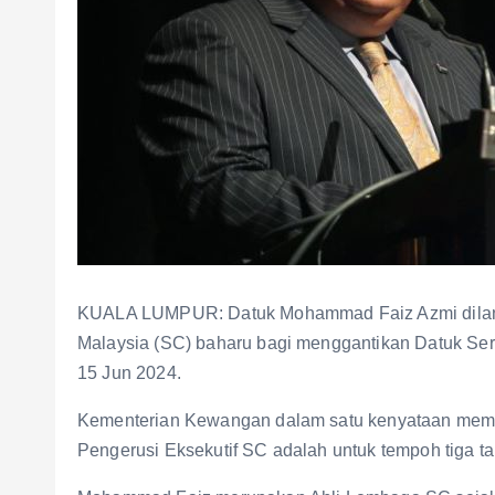
KUALA LUMPUR: Datuk Mohammad Faiz Azmi dilantik
Malaysia (SC) baharu bagi menggantikan Datuk Se
15 Jun 2024.
Kementerian Kewangan dalam satu kenyataan mem
Pengerusi Eksekutif SC adalah untuk tempoh tiga t