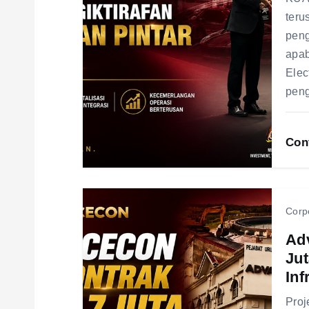
g
teru
peng
a
apab
Elec
t
peng
i
Con
o
n
Corp
Ad
Ju
Inf
Proj