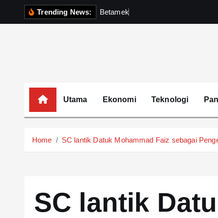
S
Trending News:
B
e
t
a
m
e
k
P
e
r
k
u
k
u
k
i
p
t
o
c
o
Utama
Ekonomi
Teknologi
Pa
n
t
e
Home
SC lantik Datuk Mohammad Faiz sebagai Penger
n
t
SC lantik Da