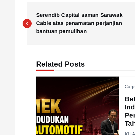
P
Serendib Capital saman Sarawak
o
Cable atas penamatan perjanjian
bantuan pemulihan
s
t
Related Posts
n
Corp
a
Be
Ind
v
Pen
Ta
i
KUA