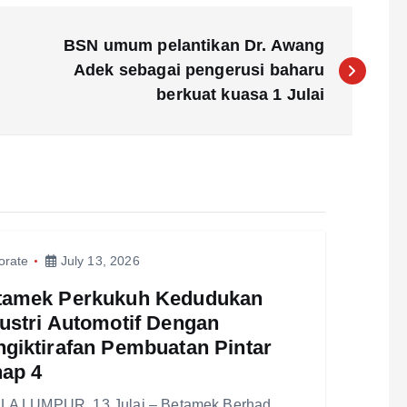
BSN umum pelantikan Dr. Awang
Adek sebagai pengerusi baharu
berkuat kuasa 1 Julai
orate
July 13, 2026
tamek Perkukuh Kedudukan
ustri Automotif Dengan
giktirafan Pembuatan Pintar
hap 4
LA LUMPUR, 13 Julai – Betamek Berhad