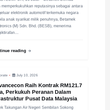
s memperkukuhkan reputasinya sebagai antara
eluar elektronik automotif terkemuka negara
ila anak syarikat milik penuhnya, Betamek
tronics (M) Sdn. Bhd. (BESB), menerima
iktirafan…
tinue reading
orate
July 10, 2026
vancecon Raih Kontrak RM121.7
ta, Perkukuh Peranan Dalam
rastruktur Pusat Data Malaysia
ek Takungan Air Negeri Sembilan Sokong