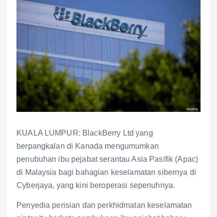
KUALA LUMPUR: BlackBerry Ltd yang
berpangkalan di Kanada mengumumkan
penubuhan ibu pejabat serantau Asia Pasifik (Apac)
di Malaysia bagi bahagian keselamatan sibernya di
Cyberjaya, yang kini beroperasi sepenuhnya.
Penyedia perisian dan perkhidmatan keselamatan