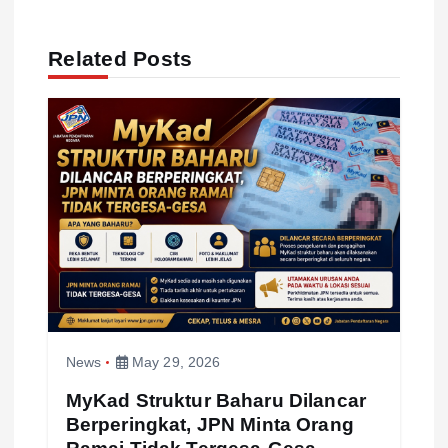
a
Related Posts
t
i
o
n
News
May 29, 2026
MyKad Struktur Baharu Dilancar
Berperingkat, JPN Minta Orang