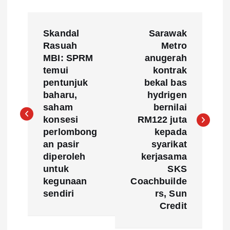
P
Skandal
Sarawak
o
Rasuah
Metro
MBI: SPRM
anugerah
s
temui
kontrak
pentunjuk
bekal bas
t
baharu,
hydrigen
saham
bernilai
n
konsesi
RM122 juta
perlombong
kepada
a
an pasir
syarikat
diperoleh
kerjasama
v
untuk
SKS
kegunaan
Coachbuilde
sendiri
rs, Sun
i
Credit
g