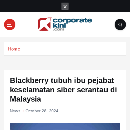
S
k
i
p
t
o
Corporate kini
c
Home
o
n
t
e
n
Blackberry tubuh ibu pejabat
t
keselamatan siber serantau di
Malaysia
News
October 28, 2024