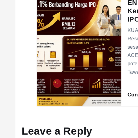
n
EN
Ke
IP
KUAL
Rese
sesa
ACE,
pote
Taw
Con
Leave a Reply