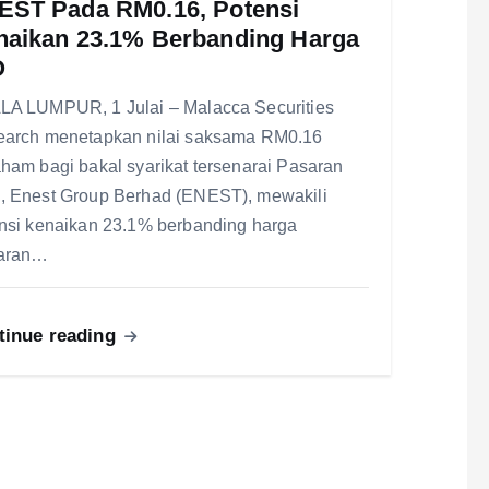
EST Pada RM0.16, Potensi
naikan 23.1% Berbanding Harga
O
A LUMPUR, 1 Julai – Malacca Securities
arch menetapkan nilai saksama RM0.16
ham bagi bakal syarikat tersenarai Pasaran
 Enest Group Berhad (ENEST), mewakili
nsi kenaikan 23.1% berbanding harga
aran…
tinue reading