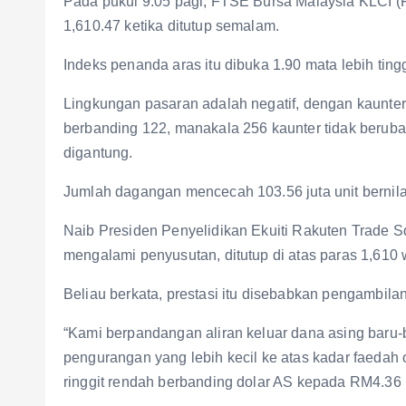
Pada pukul 9.05 pagi, FTSE Bursa Malaysia KLCI (
1,610.47 ketika ditutup semalam.
Indeks penanda aras itu dibuka 1.90 mata lebih ting
Lingkungan pasaran adalah negatif, dengan kaunter
berbanding 122, manakala 256 kaunter tidak berubah
digantung.
Jumlah dagangan mencecah 103.56 juta unit bernila
Naib Presiden Penyelidikan Ekuiti Rakuten Trade S
mengalami penyusutan, ditutup di atas paras 1,610
Beliau berkata, prestasi itu disebabkan pengambila
“Kami berpandangan aliran keluar dana asing baru
pengurangan yang lebih kecil ke atas kadar faedah
ringgit rendah berbanding dolar AS kepada RM4.36 