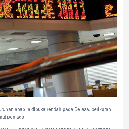
nan apabila dibuka rendah pada Selasa, berikutan
rut peniaga.