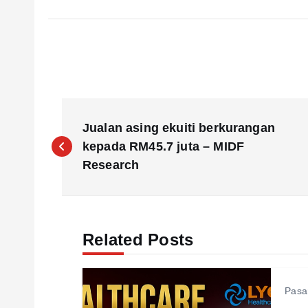
P
Jualan asing ekuiti berkurangan
o
kepada RM45.7 juta – MIDF
Research
s
t
Related Posts
n
Pasa