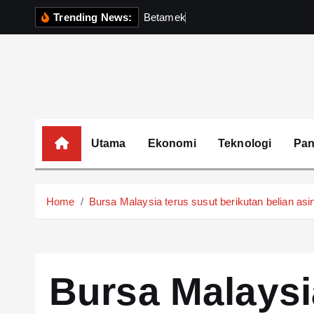
S
Trending News:
B
e
t
a
m
e
k
P
e
r
k
u
k
u
h
k
i
p
t
o
c
o
Utama
Ekonomi
Teknologi
Pa
n
t
e
Home
Bursa Malaysia terus susut berikutan belian as
n
t
Bursa Malaysi