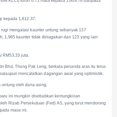
FBM KLCI) turun 0.71 mata kepada 1,609.76 daripada
gi kepada 1,612.37.
 rugi mengatasi kaunter untung sebanyak 137
, 1,965 kaunter tidak diniagakan dan 123 yang lain
i RM53.33 juta.
dn Bhd, Thong Pak Leng, berkata penanda aras itu terus
 walaupun mencatatkan dagangan awal yang optimistik.
n untung oleh dana asing.
-baru ini mungkin disebabkan kemungkinan
 oleh Rizab Persekutuan (Fed) AS, yang turut mendorong
pada masa ini.