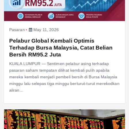
Pasaran
May 11, 2026
Pelabur Global Kembali Optimis
Terhadap Bursa Malaysia, Catat Belian
Bersih RM95.2 Juta
KUALA LUMPUR — Sentimen pelabur asing terhadap
pasaran saham tempatan dilihat kembali pulih apabila
mereka kembali menjadi pembeli bersih di Bursa Malaysia
minggu lalu selepas tiga minggu berturut-turut merekodkan
aliran…