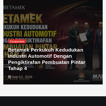
Ekonomi
ukan
n
Dagangan Malaysia-Indon
Pintar
Dijangka Cecah AS$29.3 Bi
Kerjasama Halal Jadi Pe
July 12, 2026