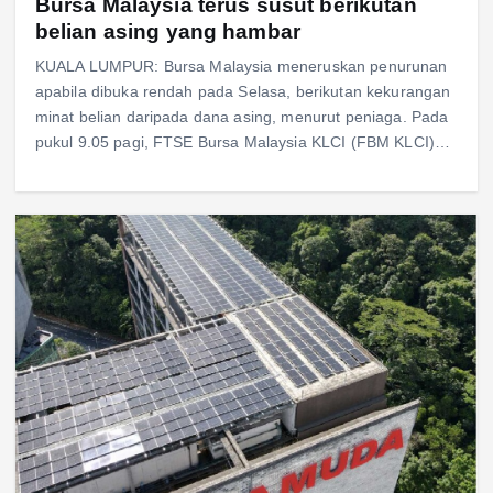
Bursa Malaysia terus susut berikutan
belian asing yang hambar
KUALA LUMPUR: Bursa Malaysia meneruskan penurunan
apabila dibuka rendah pada Selasa, berikutan kekurangan
minat belian daripada dana asing, menurut peniaga. Pada
pukul 9.05 pagi, FTSE Bursa Malaysia KLCI (FBM KLCI)…