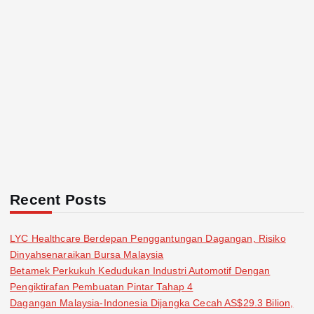
n
a
t
i
o
n
Recent Posts
LYC Healthcare Berdepan Penggantungan Dagangan, Risiko
Dinyahsenaraikan Bursa Malaysia
Betamek Perkukuh Kedudukan Industri Automotif Dengan
Pengiktirafan Pembuatan Pintar Tahap 4
Dagangan Malaysia-Indonesia Dijangka Cecah AS$29.3 Bilion,