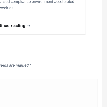
talised compliance environment accelerated
 week as…
tinue reading
fields are marked
*