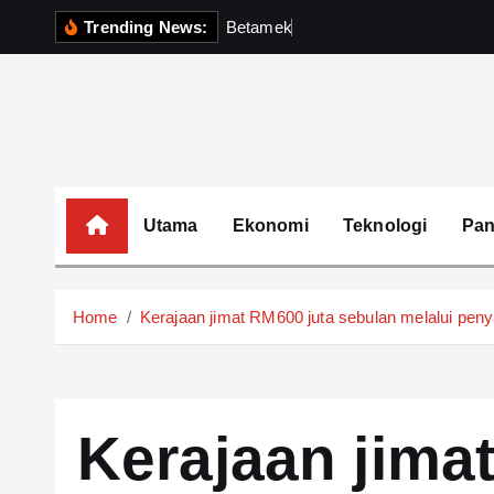
S
Trending News:
B
e
t
a
m
e
k
P
e
r
k
u
k
u
h
k
i
p
t
o
c
o
Utama
Ekonomi
Teknologi
Pa
n
t
e
Home
Kerajaan jimat RM600 juta sebulan melalui peny
n
t
Kerajaan jima