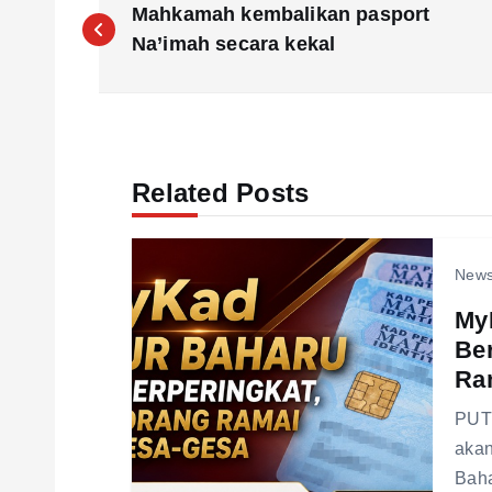
Mahkamah kembalikan pasport
o
Na’imah secara kekal
s
t
Related Posts
n
New
a
My
Ber
v
Ra
i
PUTR
akan
g
Baha