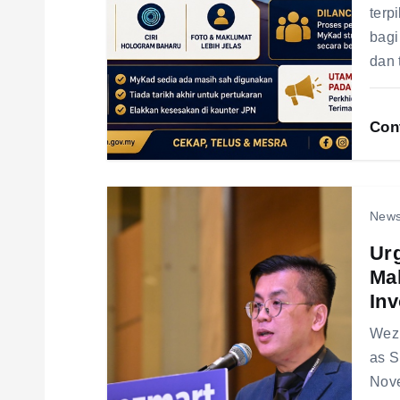
terp
a
bagi
dan 
t
Con
i
o
New
n
Ur
Mal
Inv
Wezm
as S
Nove