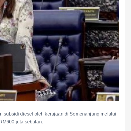
ubsidi diesel oleh kerajaan di Semenanjung melalui
 RM600 juta sebulan.