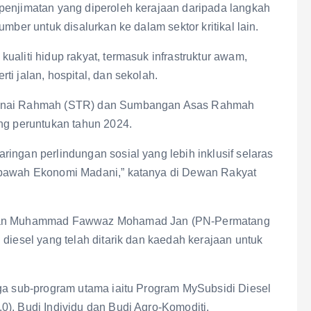
penjimatan yang diperoleh kerajaan daripada langkah
mber untuk disalurkan ke dalam sektor kritikal lain.
ualiti hidup rakyat, termasuk infrastruktur awam,
i jalan, hospital, dan sekolah.
 Tunai Rahmah (STR) dan Sumbangan Asas Rahmah
ing peruntukan tahun 2024.
ingan perlindungan sosial yang lebih inklusif selaras
 bawah Ekonomi Madani,” katanya di Dewan Rakyat
nyaan Muhammad Fawwaz Mohamad Jan (PN-Permatang
 diesel yang telah ditarik dan kaedah kerajaan untuk
iga sub-program utama iaitu Program MySubsidi Diesel
), Budi Individu dan Budi Agro-Komoditi.