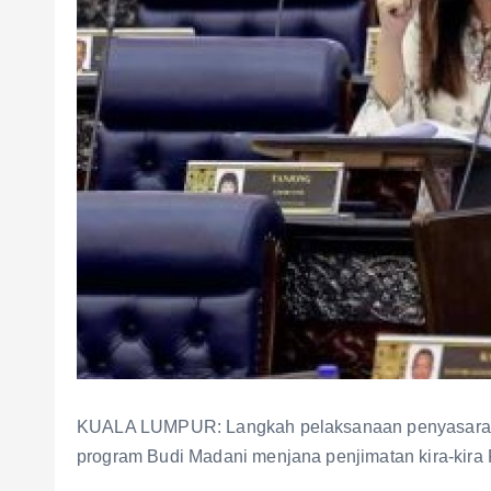
KUALA LUMPUR: Langkah pelaksanaan penyasaran s
program Budi Madani menjana penjimatan kira-kira