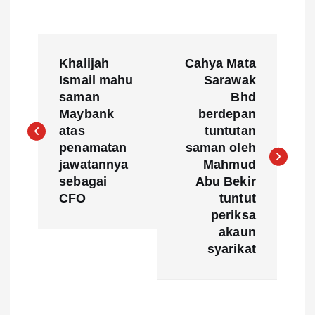
P
Khalijah
Cahya Mata
o
Ismail mahu
Sarawak
saman
Bhd
s
Maybank
berdepan
atas
tuntutan
t
penamatan
saman oleh
jawatannya
Mahmud
n
sebagai
Abu Bekir
CFO
tuntut
a
periksa
akaun
v
syarikat
i