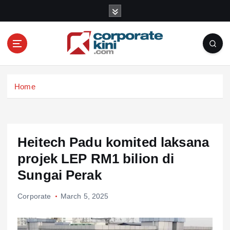
S
k
i
p
t
o
Corporate kini
c
Home
o
n
t
e
n
Heitech Padu komited laksana
t
projek LEP RM1 bilion di
Sungai Perak
Corporate
March 5, 2025