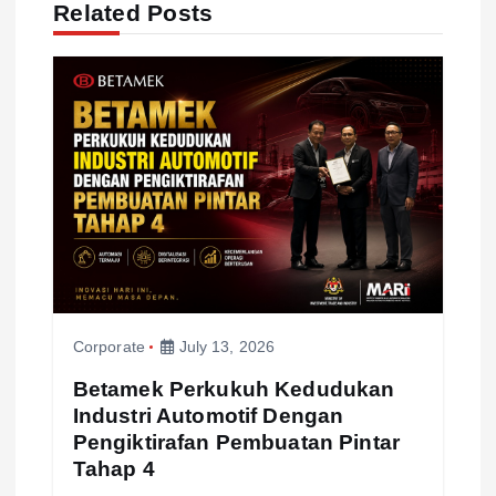
g
Related Posts
a
t
i
o
n
Corporate
July 13, 2026
Betamek Perkukuh Kedudukan
Industri Automotif Dengan
Pengiktirafan Pembuatan Pintar
Tahap 4