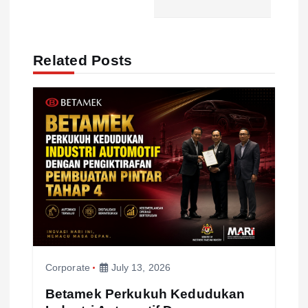
a
v
Related Posts
i
g
a
t
i
o
Corporate
July 13, 2026
n
Betamek Perkukuh Kedudukan