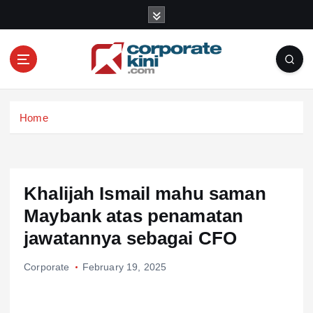
S
k
i
p
t
o
Corporate kini
c
Home
o
n
t
e
n
Khalijah Ismail mahu saman
t
Maybank atas penamatan
jawatannya sebagai CFO
Corporate
February 19, 2025