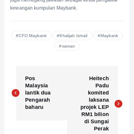
kewangan kumpulan Maybank.
CFO Maybank
Khalijah Ismail
Maybank
saman
P
Pos
Heitech
o
Malaysia
Padu
lantik dua
komited
s
Pengarah
laksana
baharu
projek LEP
t
RM1 bilion
di Sungai
n
Perak