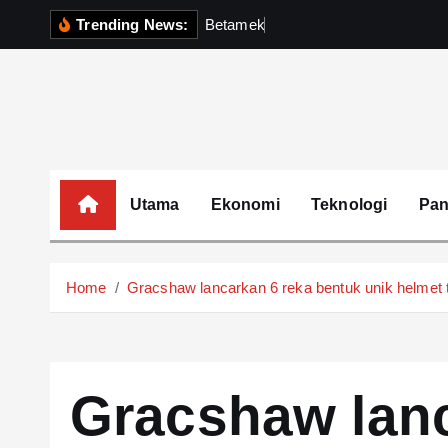
S
Trending News:
B
e
t
a
m
e
k
P
e
r
k
u
k
u
h
k
i
p
t
o
c
o
Utama
Ekonomi
Teknologi
Pa
n
t
e
Home
Gracshaw lancarkan 6 reka bentuk unik helmet
n
t
Gracshaw lanc