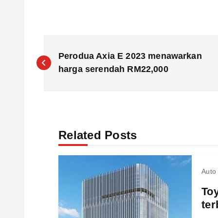
P
Perodua Axia E 2023 menawarkan
o
harga serendah RM22,000
s
t
Related Posts
n
Auto
a
Toy
ter
v