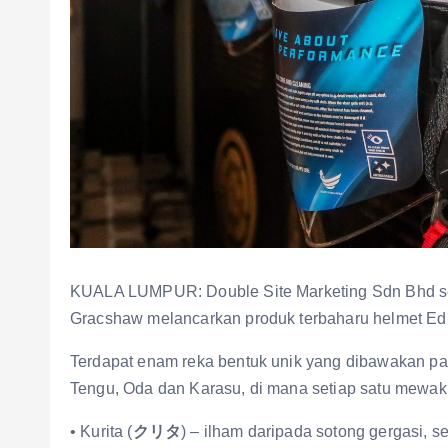
KUALA LUMPUR: Double Site Marketing Sdn Bhd se
Gracshaw melancarkan produk terbaharu helmet Edi
Terdapat enam reka bentuk unik yang dibawakan pada
Tengu, Oda dan Karasu, di mana setiap satu mewaki
• Kurita (
クリタ
) – ilham daripada sotong gergasi, 