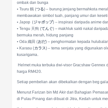
ombak dan bunga
• Tsuru 鶴 (
つる
) – burung jenjang bermahkota mera
membawakan simbol tuah, panjang umur dan keset
• Japop (
ジャポップ
) – inspirasi daripada anime d
• Tengu 天狗 (
てんぐ
) – makhluk sakti nakal daripa
bermuka merah, hidung panjang
• Oda 織田 (
おだ
) – penghormatan kepada hulubal
• Karasu (
カラス
) – tema senjata yang digunakan ol
kusarigama.
Helmet muka terbuka dwi-visor Gracshaw Gennex de
harga RM420.
Setiap pembelian akan dibekalkan dengan beg galas
Menurut Farizan bin Md Akir dari Bahagian Pemasara
di Pulau Pinang dan dibuat di Jitra, Kedah untuk me