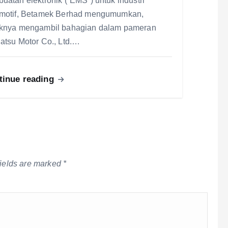
uatan elektronik (“EMS”) untuk industri
motif, Betamek Berhad mengumumkan,
knya mengambil bahagian dalam pameran
atsu Motor Co., Ltd.…
tinue reading
fields are marked
*