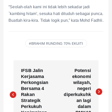
“Seolah-olah kami ini tidak lebih sekadar jadi
`kambing hitam’, sesuka hati dituduh sebagai punca.
Buatlah kira-kira. Tidak logik pun,” kata Mohd Fadhli.
BRAHIM RUNDING 70% EKUITI
P
IFSB Jalin
Potensi
o
Kerjasama
ekonomi
Perkongsian
wilayah,
s
Bersama 4
negeri
Rakan
diperkukuhk
t
Strategik
an lagi
Perkukuh
dalam