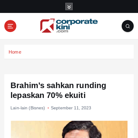
S
k
i
p
t
o
Corporate kini
c
Home
o
n
t
e
n
Brahim’s sahkan runding
t
lepaskan 70% ekuiti
Lain-lain (Bisnes)
September 11, 2023