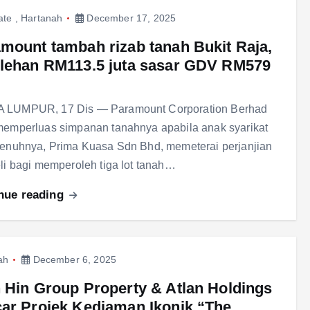
ate
,
Hartanah
December 17, 2025
mount tambah rizab tanah Bukit Raja,
lehan RM113.5 juta sasar GDV RM579
 LUMPUR, 17 Dis — Paramount Corporation Berhad
memperluas simpanan tanahnya apabila anak syarikat
penuhnya, Prima Kuasa Sdn Bhd, memeterai perjanjian
eli bagi memperoleh tiga lot tanah…
nue reading
ah
December 6, 2025
 Hin Group Property & Atlan Holdings
ar Projek Kediaman Ikonik “The