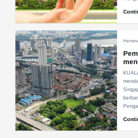
Conti
Hartan
Pemb
men
KUALA
menda
Singa
berban
Penga
Conti