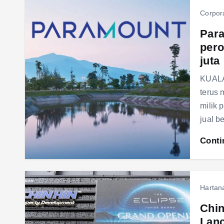
Corpor
Para
pero
juta
KUALA
terus 
milik 
jual b
Conti
Hartan
Chin
Lanc