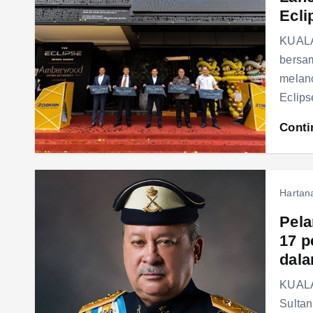
Ecli
KUALA
bersa
melan
Eclip
Conti
Hartan
Pela
17 p
dala
KUALA
Sultan