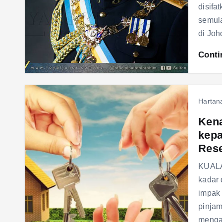
disifa
semula
di Joh
Conti
Hartan
Kena
kepa
Res
KUALA
kadar
impak 
pinjam
meng