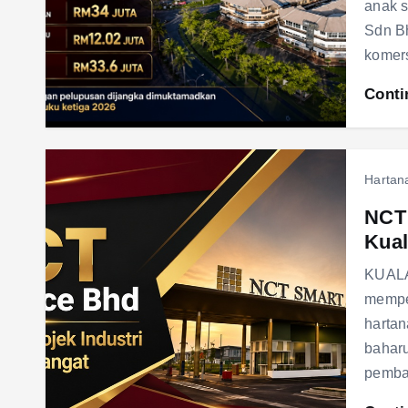
anak s
Sdn B
komer
Conti
Hartan
NCT 
Kual
KUALA
mempe
harta
baharu
pemba