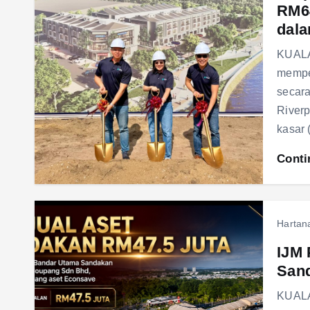
RM64
dala
KUALA
memper
secar
Riverp
kasar
Conti
Hartan
IJM 
Sand
KUALA