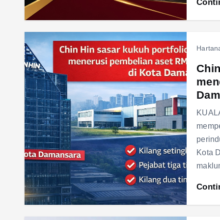
Conti
Hartan
Chin
mene
Dam
KUALA
mempe
perind
Kota D
makl
Conti