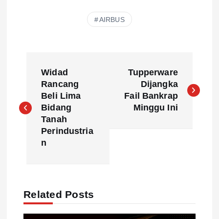
AIRBUS
P
Widad
Tupperware
o
Rancang
Dijangka
Beli Lima
Fail Bankrap
s
Bidang
Minggu Ini
Tanah
t
Perindustria
n
n
a
Related Posts
v