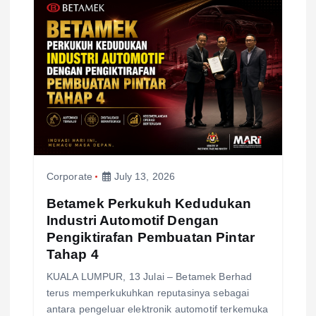
i
g
a
t
i
Corporate
July 13, 2026
o
Betamek Perkukuh Kedudukan
n
Industri Automotif Dengan
Pengiktirafan Pembuatan Pintar
Tahap 4
KUALA LUMPUR, 13 Julai – Betamek Berhad
terus memperkukuhkan reputasinya sebagai
antara pengeluar elektronik automotif terkemuka