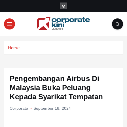
S
k
i
p
t
o
Corporate kini
c
Home
o
n
t
e
n
Pengembangan Airbus Di
t
Malaysia Buka Peluang
Kepada Syarikat Tempatan
Corporate
September 18, 2024