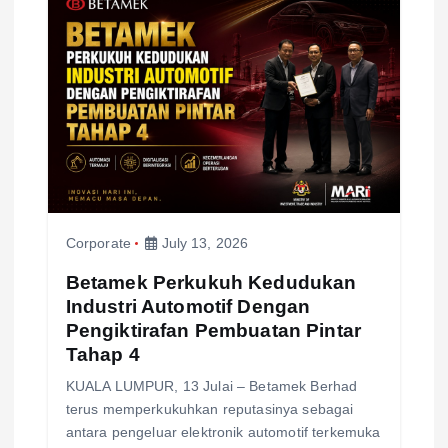
g
a
t
i
o
Corporate
July 13, 2026
n
Betamek Perkukuh Kedudukan
Industri Automotif Dengan
Pengiktirafan Pembuatan Pintar
Tahap 4
KUALA LUMPUR, 13 Julai – Betamek Berhad
terus memperkukuhkan reputasinya sebagai
antara pengeluar elektronik automotif terkemuka