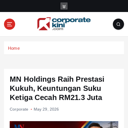
S
k
i
p
t
o
Corporate kini
c
Home
o
n
t
e
n
MN Holdings Raih Prestasi
t
Kukuh, Keuntungan Suku
Ketiga Cecah RM21.3 Juta
Corporate
May 29, 2026