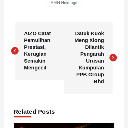
MN Holdings
P
AIZO Catat
Datuk Kuok
o
Pemulihan
Meng Xiong
Prestasi,
Dilantik
s
Kerugian
Pengarah
Semakin
Urusan
t
Mengecil
Kumpulan
PPB Group
n
Bhd
a
v
Related Posts
i