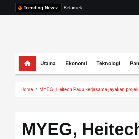
S
Trending News:
B
e
t
a
m
e
k
P
e
r
k
u
k
u
h
k
i
p
t
o
c
o
Utama
Ekonomi
Teknologi
Pa
n
t
e
Home
MYEG, Heitech Padu kerjasama jayakan projek
n
t
MYEG, Heitec