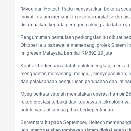
“Myeg dan Heitech Padu menyasarkan bekerja secar
inovatif dalam memangkin revolusi digital sektor 
disampaikan kepada pengguna akhir pada tahap yang
Pengumuman permulaan perkongsian itu dibuat be
Oktober lalu bahawa ia memenangi projek Sistem I
Imigresen Malaysia, bernilai RM892.19 juta.
Kontrak berkenaan adalah untuk mengkaji, menca
menghantar, memasang, menguji, menyepadukan, m
dan pelaksanaan pengurusan perubahan dan latihan
Myeg berkata setelah memulakan operasi hampir 25 
rekod prestasi terbukti dan keupayaan teknologin
untuk manfaat semua pihak berkepentingan.
Sementara itu pada September, Heitech memenangi k
lain, menggariskan rombakan sistem digital agensi i