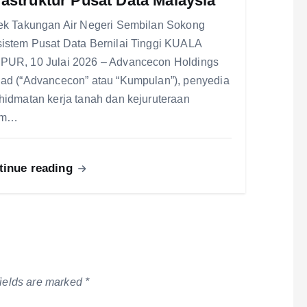
rastruktur Pusat Data Malaysia
ek Takungan Air Negeri Sembilan Sokong
istem Pusat Data Bernilai Tinggi KUALA
UR, 10 Julai 2026 – Advancecon Holdings
ad (“Advancecon” atau “Kumpulan”), penyedia
hidmatan kerja tanah dan kejuruteraan
am…
tinue reading
fields are marked
*