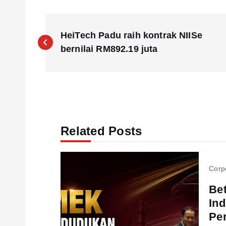
P
HeiTech Padu raih kontrak NIISe
o
bernilai RM892.19 juta
s
t
Related Posts
n
a
Corp
Be
v
Ind
Pen
i