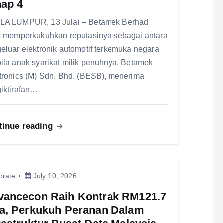
hap 4
LA LUMPUR, 13 Julai – Betamek Berhad
s memperkukuhkan reputasinya sebagai antara
eluar elektronik automotif terkemuka negara
ila anak syarikat milik penuhnya, Betamek
tronics (M) Sdn. Bhd. (BESB), menerima
iktirafan…
tinue reading
orate
July 10, 2026
vancecon Raih Kontrak RM121.7
ta, Perkukuh Peranan Dalam